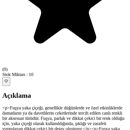
(
0
)
Stok Miktarı
:
10
Açıklama
<p>Fuşya yaka çiçeği, genellikle düğünlerde ve özel etkinliklerde
damatların ya da davetlilerin ceketlerinde tercih edilen canlı renkli
bir aksesuar türüdür. Fuşya, parlak ve dikkat çekici bir renk olduğu
için, yaka çiçeği olarak kullanıldığında, şıklığı ve zarafeti
vurgulayan dikkat çekici bir detay oluşturur.</p><p>Fuşya yaka