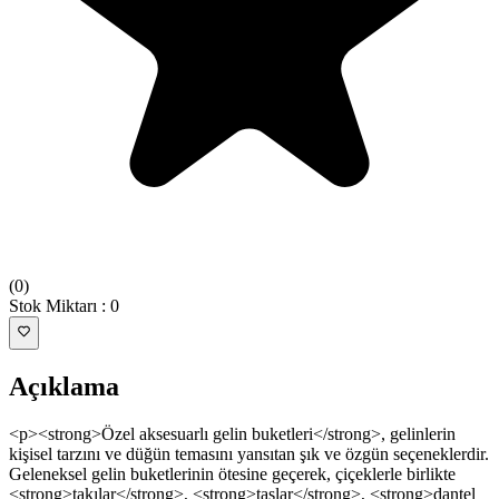
(
0
)
Stok Miktarı
:
0
Açıklama
<p><strong>Özel aksesuarlı gelin buketleri</strong>, gelinlerin
kişisel tarzını ve düğün temasını yansıtan şık ve özgün seçeneklerdir.
Geleneksel gelin buketlerinin ötesine geçerek, çiçeklerle birlikte
<strong>takılar</strong>, <strong>taşlar</strong>, <strong>dantel