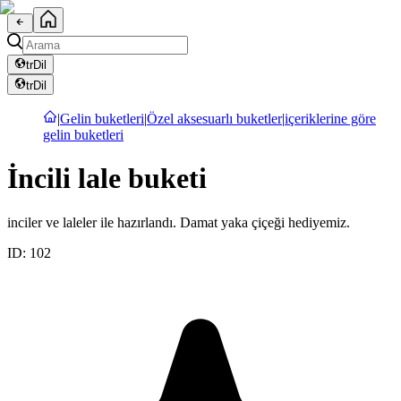
tr
Dil
tr
Dil
|
Gelin buketleri
|
Özel aksesuarlı buketler
|
içeriklerine göre
gelin buketleri
İncili lale buketi
inciler ve laleler ile hazırlandı. Damat yaka çiçeği hediyemiz.
ID:
102