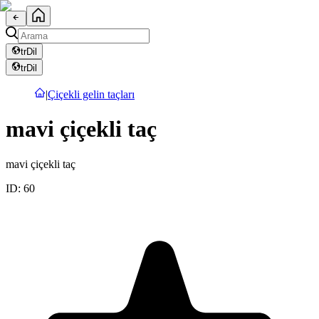
tr
Dil
tr
Dil
|
Çiçekli gelin taçları
mavi çiçekli taç
mavi çiçekli taç
ID:
60