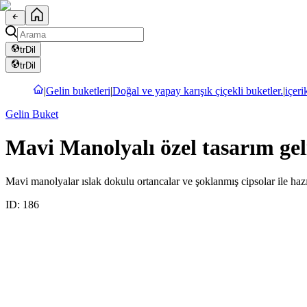
tr
Dil
tr
Dil
|
Gelin buketleri
|
Doğal ve yapay karışık çiçekli buketler.
|
içeri
Gelin Buket
Mavi Manolyalı özel tasarım geli
Mavi manolyalar ıslak dokulu ortancalar ve şoklanmış cipsolar ile hazı
ID:
186