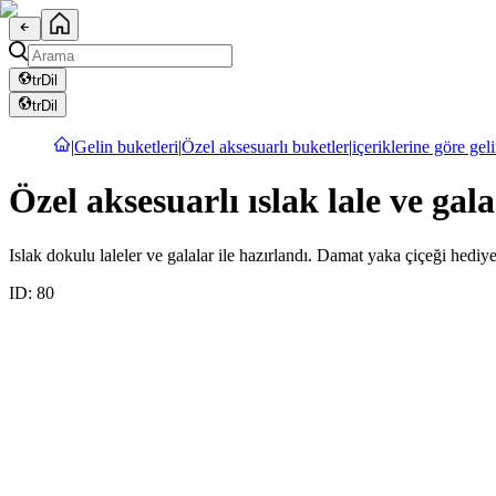
tr
Dil
tr
Dil
|
Gelin buketleri
|
Özel aksesuarlı buketler
|
içeriklerine göre gel
Özel aksesuarlı ıslak lale ve gala
Islak dokulu laleler ve galalar ile hazırlandı. Damat yaka çiçeği hediy
ID:
80