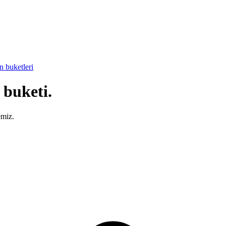
in buketleri
 buketi.
emiz.