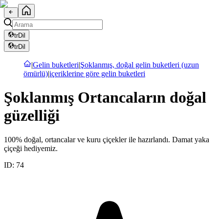
tr
Dil
tr
Dil
|
Gelin buketleri
|
Şoklanmış, doğal gelin buketleri (uzun
ömürlü)
|
içeriklerine göre gelin buketleri
Şoklanmış Ortancaların doğal
güzelliği
100% doğal, ortancalar ve kuru çiçekler ile hazırlandı. Damat yaka
çiçeği hediyemiz.
ID:
74