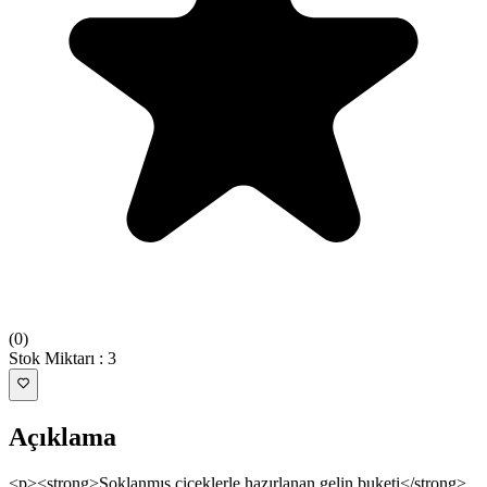
(
0
)
Stok Miktarı
:
3
Açıklama
<p><strong>Şoklanmış çiçeklerle hazırlanan gelin buketi</strong>,