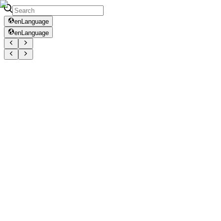
en
Language
en
Language